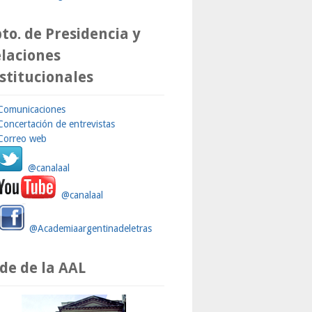
to. de Presidencia y
laciones
stitucionales
Comunicaciones
Concertación de entrevistas
Correo web
@canalaal
@canalaal
@Academiaargentinadeletras
de de la AAL