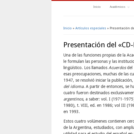
Inicio
Académicos
Inicio
»
Artículos especiales
» Presentación d
Se encuentra usted aquí
Presentación del «CD
Una de las funciones propias de la Aca
le formulan las personas y las instituci
lingüístico. Los llamados
Acuerdos
del
esas preocupaciones, muchas de las cu
1947, se resolvió iniciar la publicació
del idioma
. A partir de entonces, se 
cuatro fueron destinados exclusivamen
argentinos
, a saber: vol. I (1971-1975
1980), t. VIII, ed. en 1986; vol III (1
en 1993.
Estos cuatro volúmenes contienen cerc
de la Argentina, estudiados, con ampli
utilidad para el estudio del español en