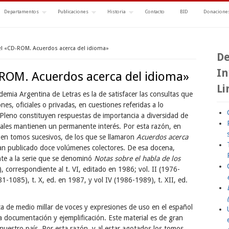
Departamentos
Publicaciones
Historia
Contacto
BID
Donaciones
el «CD-ROM. Acuerdos acerca del idioma»
De
In
-ROM. Acuerdos acerca del idioma»
Li
demia Argentina de Letras es la de satisfacer las consultas que
ones, oficiales o privadas, en cuestiones referidas a lo
 Pleno constituyen respuestas de importancia a diversidad de
ales mantienen un permanente interés. Por esta razón, en
n, en tomos sucesivos, de los que se llamaron
Acuerdos acerca
han publicado doce volúmenes colectores. De esa docena,
te a la serie que se denominó
Notas sobre el habla de los
), correspondiente al t. VI, editado en 1986; vol. II (1976-
981-1085), t. X, ed. en 1987, y vol IV (1986-1989), t. XII, ed.
a de medio millar de voces y expresiones de uso en el español
a documentación y ejemplificación. Este material es de gran
 nuestro país. Por esta razón, y al estar agotados los tomos