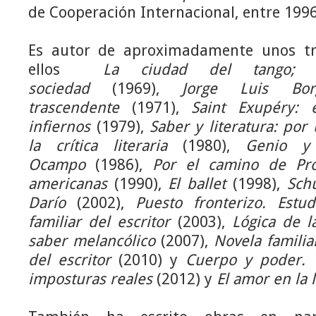
de Cooperación Internacional, entre 1996
Es autor de aproximadamente unos tre
ellos
La ciudad del tango; t
sociedad
(1969),
Jorge Luis Bo
trascendente
(1971),
Saint Exupéry: 
infiernos
(1979),
Saber y literatura: por
la crítica literaria
(1980),
Genio y 
Ocampo
(1986),
Por el camino de Pro
americanas
(1990),
El ballet
(1998),
Sch
Darío
(2002),
Puesto fronterizo. Estu
familiar del escritor
(2003),
Lógica de l
saber melancólico
(2007),
Novela familia
del escritor
(2010) y
Cuerpo y poder. V
imposturas reales
(2012) y
El amor en la l