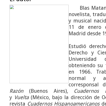
Blas Matamor
novelista, traduc
y musical naci
11 de enero 
Madrid desde 1
Estudió derech
Derecho y Cien
Universidad
obteniendo su t
en 1966. Tra
normal y a
corresponsal
Razón
(Buenos Aires),
Cuadernos 
y
Vuelta
(México, bajo la dirección de Oc
revista
Cuadernos Hispanoamericanos
de