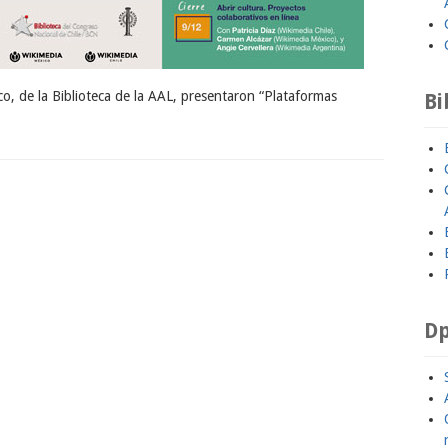
o, de la Biblioteca de la AAL, presentaron “Plataformas
Bi
Dp