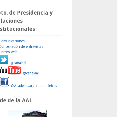
to. de Presidencia y
laciones
stitucionales
Comunicaciones
Concertación de entrevistas
Correo web
@canalaal
@canalaal
@Academiaargentinadeletras
de de la AAL