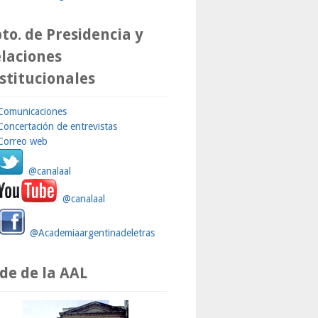
to. de Presidencia y
laciones
stitucionales
Comunicaciones
Concertación de entrevistas
Correo web
@canalaal
@canalaal
@Academiaargentinadeletras
de de la AAL