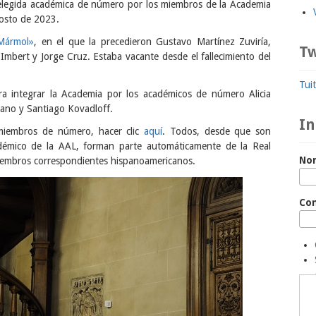
 elegida académica de número por los miembros de la Academia
gosto de 2023.
 Mármol»
, en el que la precedieron Gustavo Martínez Zuviría,
Tw
mbert y Jorge Cruz. Estaba vacante desde el fallecimiento del
Tui
ra integrar la Academia por los académicos de número Alicia
bano y Santiago Kovadloff.
In
 miembros de número, hacer clic
aquí
. Todos, desde que son
adémico de la AAL, forman parte automáticamente de la Real
No
iembros correspondientes hispanoamericanos.
Co