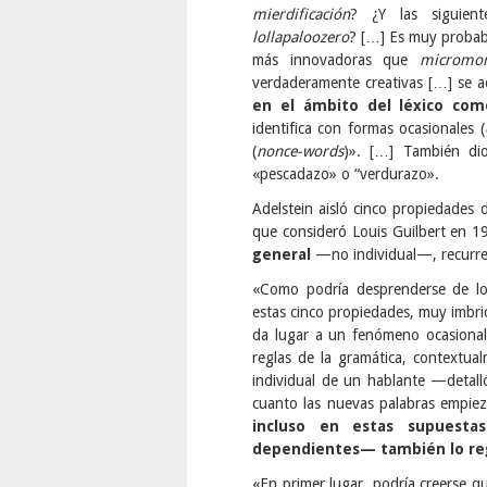
mierdificación
? ¿Y las siguien
lollapaloozero
? […] Es muy proba
más innovadoras que
micromo
verdaderamente creativas […] se 
en el ámbito del léxico co
identifica con formas ocasionales (
(
nonce-words
)». […] También dio
«pescadazo» o “verdurazo».
Adelstein aisló cinco propiedades 
que consideró Louis Guilbert en 
general
—no individual—, recurren
«Como podría desprenderse de l
estas cinco propiedades, muy imbrica
da lugar a un fenómeno ocasional,
reglas de la gramática, contextu
individual de un hablante —detall
cuanto las nuevas palabras empiez
incluso en estas supuestas
dependientes— también lo regu
«En primer lugar, podría creerse q