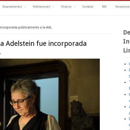
Departamentos
Publicaciones
Historia
Contacto
BID
Donaciones
incorporada públicamente a la AAL
De
In
a Adelstein fue incorporada
Li
L