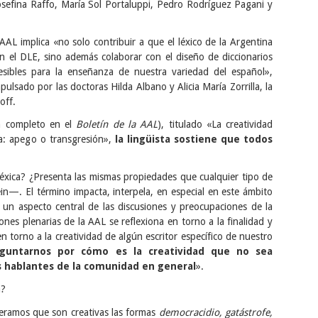
Josefina Raffo, María Sol Portaluppi, Pedro Rodríguez Pagani y
AAL implica «no solo contribuir a que el léxico de la Argentina
n el DLE, sino además colaborar con el diseño de diccionarios
esibles para la enseñanza de nuestra variedad del español»,
ulsado por las doctoras Hilda Albano y Alicia María Zorrilla, la
off.
á completo en el
Boletín de la AAL
), titulado «La creatividad
na: apego o transgresión»,
la lingüista sostiene que todos
 léxica? ¿Presenta las mismas propiedades que cualquier tipo de
n—. El término impacta, interpela, en especial en este ámbito
es un aspecto central de las discusiones y preocupaciones de la
nes plenarias de la AAL se reflexiona en torno a la finalidad y
en torno a la creatividad de algún escritor específico de nuestro
eguntarnos por cómo es la creatividad que no sea
los hablantes de la comunidad en general
».
a?
deramos que son creativas las formas
democracidio, gatástrofe,