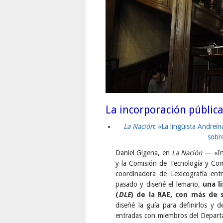
La incorporación pública
La Nación
: «La lingüista Andreí
sobr
Daniel Gigena, en
La Nación
— «Int
y la Comisión de Tecnología y Co
coordinadora de Lexicografía ent
pasado y diseñé el lemario,
una l
(
DLE
) de la RAE, con más de 
diseñé la guía para definirlos y 
entradas con miembros del Departam