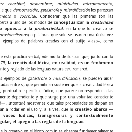
tes:
coorbital, desnombrar, miniciudad, micromomento,
ble que
democracidio, gatástrofe
y
mierdificación
les parezcan
mento
o
coorbital
. Considerar que las primeras son las
acerca a uno de los modos de
conceptualizar la
creatividad
mo opuesta a la
productividad
, en la que lo creativo se
ocasionalismos
) o palabras que solo se usaron una única vez
 ejemplos de palabras creadas con el sufijo «-azo», como
de esta práctica verbal, «de modo de ilustrar que, junto con lo
1975,
la creatividad léxica, en realidad, es un fenómeno
te y reglado de las lenguas naturales», remarcó.
os ejemplos de
gatástrofe
o
mierdificación
, se pueden aislar
das entre sí, que permitirían sostener que la creatividad léxica
 puntual o específico, lúdico, que parece no responder a las
almente dependiente y que surge por una voluntad consciente
ó—. Intentaré mostrarles que tales propiedades se disipan en
an a rodar en el uso y, a la vez, que
lo creativo abarca —
 voces lúdicas, transgresoras y contextualmente
lar, el apego a las reglas de la lengua
».
ue lo creativo en el léxico común se observa fundamentalmente