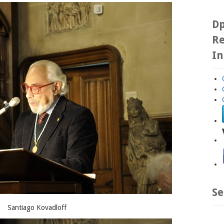
Dp
Re
In
Se
Santiago Kovadloff