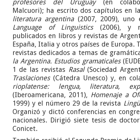
profesores del Uruguay
(en colabo
Malcuori); ha escrito dos capítulos en l
literatura argentina
(2007, 2009), uno
Language of Linguistics
(2006), y n
publicados en libros y revistas de Argen
España, Italia y otros países de Europa. 
revistas dedicados a temas de gramáti
la Argentina. Estudios gramaticales
(EUDE
1 de las revistas
Rasal
(Sociedad Argent
Traslaciones
(Cátedra Unesco) y, en col
rioplatense: lengua, literatura, exp
(Iberoamericana, 2011),
Homenaje a Ofe
1999) y el número 29 de la revista
Lingü
Organizó y dictó conferencias en congre
nacionales. Dirigió siete tesis de docto
Conicet.