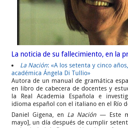
La noticia de su fallecimiento, en la 
La Nación
: «A los setenta y cinco años
académica Ángela Di Tullio»
Autora de un manual de gramática españ
en libro de cabecera de docentes y estu
la Real Academia Española e investig
idioma español con el italiano en el Río d
Daniel Gigena, en
La Nación
— Este ma
mayo], un día después de cumplir setent