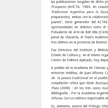
las publicaciones surgidas de dicho 
Prospecto
(AHCTA, 1984, en coautor
Tradicional Argentina para la Escue
preparación), ambas con la colaboració
Juanes”, texto generador del ACTAE
oportunidades en ámbitos como el C
Polivalente de Arte de Bell Ville (Cór
penal de Olavarría, el Teatro Auditori
tres últimos en la provincia de Buenos 
Fue Directora del Instituto y Biblio
Estado de Cultura y, en el mismo org
Centro de Folklore Aplicado, hoy depen
A pedido de la Academia de Ciencias y 
entonces inéditas, de Juan Alfonso C
de la poesía tradicional en el puebl
compilación crítica que tituló
Rustiqu
Plata
(2008) : en los tres casos tuvo
Bibliografía . Por la Academia Argen
Alfonso Carrizo
editora responsable de
Es, asimismo, autora del Prólogo crí