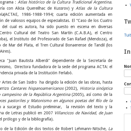
programa :
Atlas histórico de la Cultura Tradicional Argentina.
ía con Alicia Quereilhac de Kussrov) y
Atlas de la Cultura
la
(ACTAE, 1986-1988-1994; cuarta edición aumentada en
Tw
n de valiosos equipos de especialistas. El “Caso de los Cuatro
 del cual es autora, ha sido puesto en escena en diversas
entro Cultural del Teatro San Martín (C.A.B.A), el Centro
Tui
doba), el Instituto del Profesorado de San Rafael (Mendoza), el
o de Mar del Plata, el Tren Cultural Bonaerense de Tandil (los
In
Aires).
teca "Juan Bautista Alberdi" dependiente de la Secretaría de
No
anismo, Directora fundadora de la sede del programa ACTA: el
dencia privada de la Institución Ferlabó.
Artes de San Isidro ha dirigido la edición de las obras, hasta
Co
arrizo
Cantares hispanoamericanos
(2002),
Historia sinóptica
o campesino de la República Argentina
(2005), así como de la
eces pastoriles y Matonismo en algunos poetas del Río de la
 a sucargo el Estudio preliminar, la revisión del texto y la
tina de Letras publicó en 2007
Villancicos de
Navidad, de Juan
l prólogo y de la bibliografía).
tico de la Edición de dos textos de Robert Lehmann-Nitsche,
La