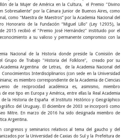
ellón de la Mujer de América en la Cultura, el Premio "Divino
n Sobresaliente” por la Cámara Junior de Buenos Aires, como
ional, como “Maestra de Maestros” por la Academia Nacional del
ro Honorario de la Fundación “Miguel Lillo” (Ley 12935), la
e 2015 recibió el "Premio José Hernández" instituido por el
econocimiento a su valioso y permanente compromiso con la
ia Nacional de la Historia donde preside la Comisión de
 el Grupo de Trabajo "Historia del Folklore", creado por su
 Academia Argentina de Letras, de la Academia Nacional del
 Conocimientos Interdisciplinarios (con sede en la Universidad
iniana; es miembro correspondiente de la Academia de Ciencias
enio de reciprocidad académica es, asimismo, miembro
s de ese tipo en Europa y América, entre ellas la Real Academia
de la Historia de España el Instituto Histórico y Geográphico
Geográfico del Uruguay. El diciembre de 2003 se incorporó como
useo Mitre. En marzo de 2016 ha sido designada miembro de
tica Argentina.
en congresos y seminarios relativos al tema del gaucho y del
anizados por la Universidad de Caxias do Sul y la Prefeitura de