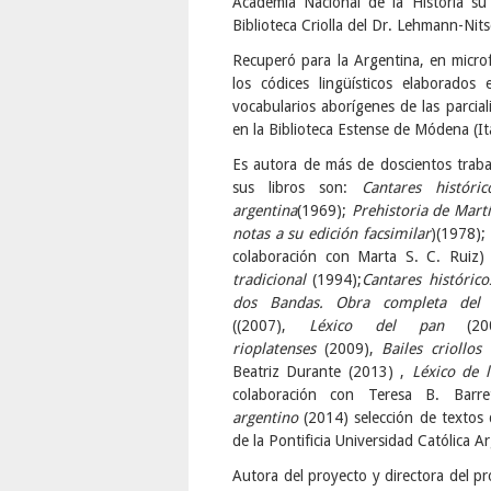
Academia Nacional de la Historia su
Biblioteca Criolla del Dr. Lehmann-Nits
Recuperó para la Argentina, en micro
los códices lingüísticos elaborados
vocabularios aborígenes de las parcia
en la Biblioteca Estense de Módena (Ita
Es autora de más de doscientos trabajo
sus libros son:
Cantares históri
argentina
(1969);
Prehistoria de Martí
notas a su edición facsimilar
)(1978);
colaboración con Marta S. C. Ruiz)
tradicional
(1994);
Cantares histórico
dos Bandas. Obra completa del p
((2007),
Léxico del pan
(20
rioplatenses
(2009),
Bailes criollos 
Beatriz Durante (2013) ,
Léxico de l
colaboración con Teresa B. Barre
argentino
(2014) selección de textos 
de la Pontificia Universidad Católica
Autora del proyecto y directora del 