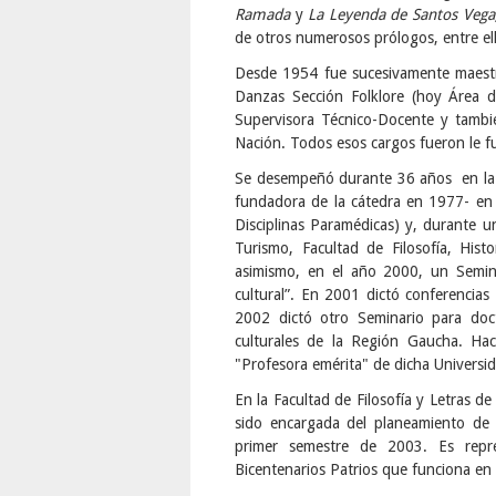
Ramada
y
La Leyenda de Santos Vega
de otros numerosos prólogos, entre el
Desde 1954 fue sucesivamente maestra
Danzas Sección Folklore (hoy Área d
Supervisora Técnico-Docente y también
Nación. Todos esos cargos fueron le f
Se desempeñó durante 36 años en la U
fundadora de la cátedra en 1977- en 
Disciplinas Paramédicas) y, durante u
Turismo, Facultad de Filosofía, Hist
asimismo, en el año 2000, un Semina
cultural”. En 2001 dictó conferencia
2002 dictó otro Seminario para doct
culturales de la Región Gaucha. Hac
"Profesora emérita" de dicha Universi
En la Facultad de Filosofía y Letras d
sido encargada del planeamiento de l
primer semestre de 2003. Es repr
Bicentenarios Patrios que funciona en 