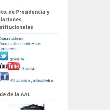
to. de Presidencia y
laciones
stitucionales
Comunicaciones
Concertación de entrevistas
Correo web
@canalaal
@canalaal
@Academiaargentinadeletras
de de la AAL