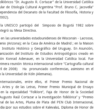
lklóricos “Dr. Augusto R. Cortazar” de la Universidad Católica
lar de Etiología Cultural Argentina “Prof. Bruno C. Jacovella”
 dependencia del Decanato de la Facultad de Filosofía, Historia y
(2002).
 la UNESCO participó del Simposio de Bogotá 1982 sobre
integró su Mesa Directiva.
 en las universidades estadounidenses de Wisconsin - Lacrosse,
enix (Arizona); en la Casa de América de Madrid ; en la Maison
l Instituto Histórico y Geográfico del Uruguay. En Asunción,
nización del Instituto de Estudios Antropológicos creado en
ón Konrad Adenauer, en la Universidad Católica local. Fue
imera reunión técnica internacional sobre “Cartografía cultural
bril de 2008) Ha pronunciado conferencias, asimismo en el
n la Universidad de Köln (Alemania).
nternacionales, entre ellos, el Primer Premio Nacional de
 las Artes y de las Letras, Primer Premio Municipal de Ensayo
en la especialidad “Folklore”, Faja de Honor de la Sociedad
Augusto Raúl Cortazar a la investigación folklórica” y “Premio
al de las Artes, Pluma de Plata del PEN Club Internacional,
dia (por sus estudios sobre el Kalevala), Diploma de Honor de