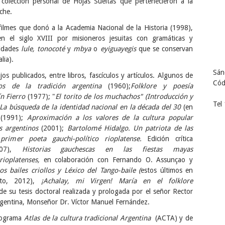
 colección personal de Hojas Sueltas que pertenecieron a la
che.
filmes que donó a la Academia Nacional de la Historia (1998),
 en el siglo XVIII por misioneros jesuitas con gramáticas y
lidades
lule, tonocoté
y
mbya
o
eyiguayegis
que se conservan
lia).
Sán
s publicados, entre libros, fascículos y artículos. Algunos de
Cód
cos de la tradición argentina
(1960);
Folklore y poesía
n Fierro
(1977); "
El torito de los muchachos" (Introducción y
Tel
La búsqueda de la identidad nacional en la década del 30
(en
 (1991);
Aproximación a los valores de la cultura popular
s argentinos
(2001);
Bartolomé Hidalgo. Un patriota de las
rimer poeta gauchi-político rioplatense.
Edición crítica
07),
Historias gauchescas en las fiestas mayas
rioplatenses,
en colaboración con Fernando O. Assunçao y
os bailes criollos y Léxico del Tango-baile (
estos últimos en
to, 2012),
¡Achalay, mi Virgen! María en el folklore
de su tesis doctoral realizada y prologada por el señor Rector
 Argentina, Monseñor Dr. Víctor Manuel Fernández.
programa
Atlas de la cultura tradicional Argentina
(ACTA) y de