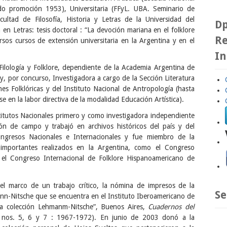
o promoción 1953), Universitaria (FFyL. UBA. Seminario de
ultad de Filosofía, Historia y Letras de la Universidad del
Dp
 en Letras: tesis doctoral : “La devoción mariana en el folklore
Re
ersos cursos de extensión universitaria en la Argentina y en el
In
 Filología y Folklore, dependiente de la Academia Argentina de
, por concurso, Investigadora a cargo de la Sección Literatura
nes Folklóricas y del Instituto Nacional de Antropología (hasta
 en la labor directiva de la modalidad Educación Artística).
itutos Nacionales primero y como investigadora independiente
ción de campo y trabajó en archivos históricos del país y del
ongresos Nacionales e Internacionales y fue miembro de la
importantes realizados en la Argentina, como el Congreso
 el Congreso Internacional de Folklore Hispanoamericano de
l marco de un trabajo crítico, la nómina de impresos de la
Se
ann-Nitsche que se encuentra en el Instituto Iberoamericano de
 la colección Lehmanm-Nitsche”, Buenos Aires,
Cuadernos del
 nos. 5, 6 y 7 : 1967-1972). En junio de 2003 donó a la