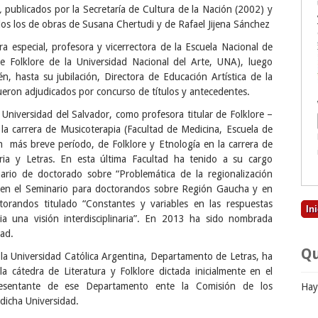
,
publicados por la Secretaría de Cultura de la Nación (2002) y
los los de obras de Susana Chertudi y de Rafael Jijena Sánchez
 especial, profesora y vicerrectora de la Escuela Nacional de
e Folklore de la Universidad Nacional del Arte, UNA), luego
, hasta su jubilación, Directora de Educación Artística de la
ueron adjudicados por concurso de títulos y antecedentes.
niversidad del Salvador, como profesora titular de Folklore –
la carrera de Musicoterapia (Facultad de Medicina, Escuela de
n más breve período, de Folklore y Etnología en la carrera de
oria y Letras. En esta última Facultad ha tenido a su cargo
rio de doctorado sobre “Problemática de la regionalización
s en el Seminario para doctorandos sobre Región Gaucha y en
orandos titulado “Constantes y variables en las respuestas
ia una visión interdisciplinaria”. En 2013 ha sido nombrada
dad.
Qu
e la Universidad Católica Argentina, Departamento de Letras, ha
a cátedra de Literatura y Folklore dictada inicialmente en el
esentante de ese Departamento ente la Comisión de los
Hay
dicha Universidad.