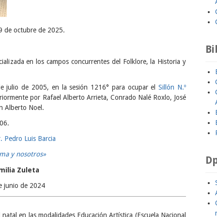
9 de octubre de 2025.
Bi
cializada en los campos concurrentes del Folklore, la Historia y
e julio de 2005, en la sesión 1216° para ocupar el
Sillón N.º
riormente por Rafael Alberto Arrieta, Conrado Nalé Roxlo, José
ín Alberto Noel.
06.
. Pedro Luis Barcia
ima y nosotros»
Dp
milia Zuleta
e junio de 2024
natal en las modalidades Educación Artística (Escuela Nacional