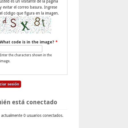
usted es un visitante de la página
y evitar el correo basura. Ingrese
el código que figura en la imagen.
What code is in the image?
*
Enter the characters shown in the
image.
ién está conectado
 actualmente 0 usuarios conectados.