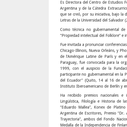
Es Directora del Centro de Estudios Fo
Argentina y de la Cátedra Extracurricu
que se creó, por su iniciativa, bajo la
Letras de la Universidad del Salvador 
Como técnica no gubernamental de
“Propiedad intelectual del Folklore” e 
Fue invitada a pronunciar conferencias
Chicago-Illinois, Nueva Orleáns, y Pho
de l’Amérique Latine de París y en e
Paraguay, fue convocada para la orga
1999, con el auspicio de la Fundaci
participante no gubernamental en la Pr
del Ecuador” (Quito, 14 al 16 de a
Instituto Iberoamericano de Berlín y e
Ha recibido premios nacionales e i
Lingüística, Filología e Historia de
“Eduardo Mallea”, Konex de Platino 
Argentina de Escritores, Premio “Dr. 
Trayectoria”, ambos del Fondo Nacion
Medalla de la Independencia de Finlan