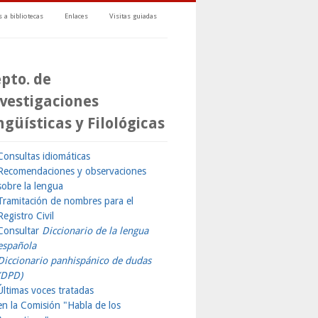
 a bibliotecas
Enlaces
Visitas guiadas
pto. de
vestigaciones
ngüísticas y Filológicas
Consultas idiomáticas
Recomendaciones y observaciones
sobre la lengua
Tramitación de nombres para el
Registro Civil
Consultar
Diccionario de la lengua
española
Diccionario panhispánico de dudas
(DPD)
Últimas voces tratadas
en la Comisión "Habla de los