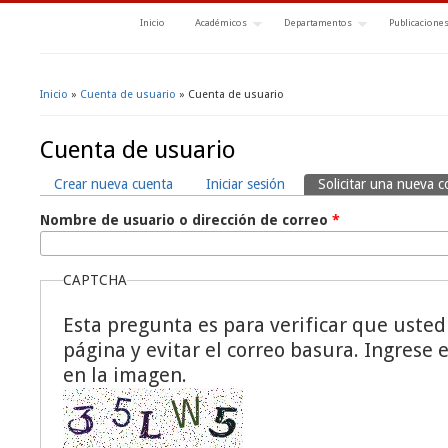
Inicio
Académicos
Departamentos
Publicacione
Inicio
»
Cuenta de usuario
» Cuenta de usuario
Se encuentra usted aquí
Cuenta de usuario
Crear nueva cuenta
Iniciar sesión
Solicitar una nueva 
Solapas principales
Nombre de usuario o dirección de correo
*
CAPTCHA
Esta pregunta es para verificar que usted 
página y evitar el correo basura. Ingrese 
en la imagen.