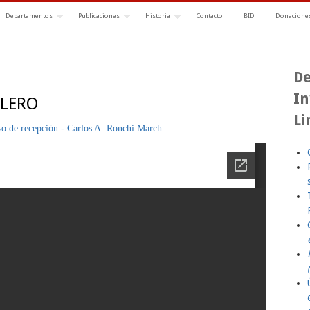
Departamentos
Publicaciones
Historia
Contacto
BID
Donaciones
De
In
LLERO
Li
so de recepción - Carlos A. Ronchi March.