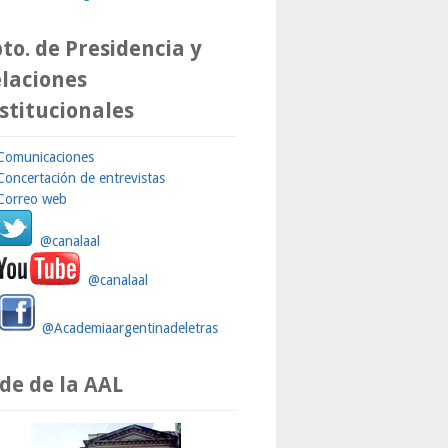
to. de Presidencia y
laciones
stitucionales
Comunicaciones
Concertación de entrevistas
Correo web
@canalaal
@canalaal
@Academiaargentinadeletras
de de la AAL