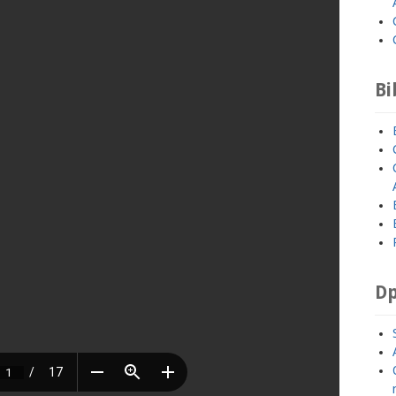
Bi
Dp