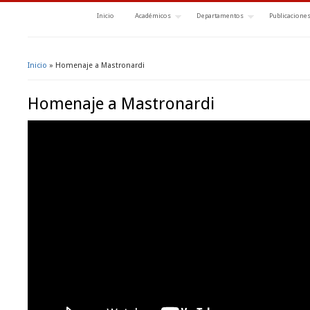
Inicio
Académicos
Departamentos
Publicacione
Inicio
» Homenaje a Mastronardi
Se encuentra usted aquí
Homenaje a Mastronardi