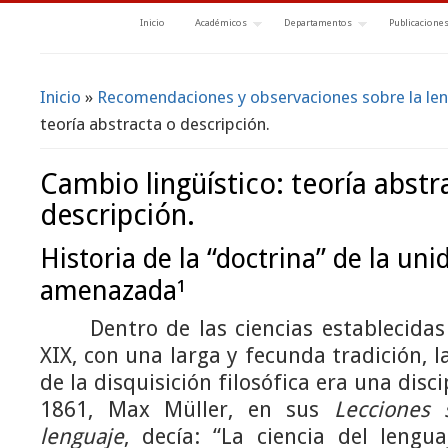
Inicio
Académicos
Departamentos
Publicacione
Inicio
»
Recomendaciones y observaciones sobre la le
Se encuentra usted aquí
teoría abstracta o descripción.
Cambio lingüístico: teoría abstr
descripción.
Historia de la “doctrina” de la uni
amenazada
¹
Dentro de las ciencias establecidas al
XIX, con una larga y fecunda tradición, l
de la disquisición filosófica era una disc
1861, Max Müller, en sus
Lecciones 
lenguaje
, decía: “La ciencia del leng