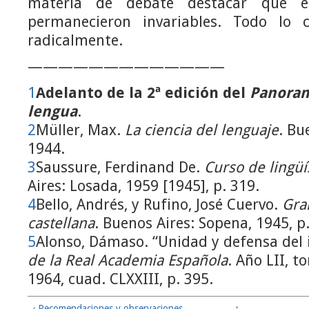
materia de debate destacar que e
permanecieron invariables. Todo lo c
radicalmente.
—————————————
1
Adelanto de la 2ª edición del
Panoram
lengua
.
2
Müller, Max.
La ciencia del lenguaje
. Bu
1944.
3
Saussure, Ferdinand De.
Curso de lingüí
Aires: Losada, 1959 [1945], p. 319.
4
Bello, Andrés, y Rufino, José Cuervo.
Gra
castellana
. Buenos Aires: Sopena, 1945, p.
5
Alonso, Dámaso. “Unidad y defensa del
de la Real Academia Española
. Año LII, t
1964, cuad. CLXXIII, p. 395.
‹ Recomendaciones y observaciones
↑