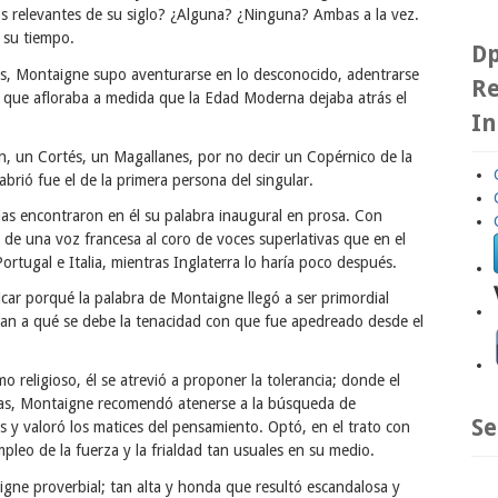
s relevantes de su siglo? ¿Alguna? ¿Ninguna? Ambas a la vez.
 su tiempo.
Dp
es, Montaigne supo aventurarse en lo desconocido, adentrarse
Re
d que afloraba a medida que la Edad Moderna dejaba atrás el
In
n, un Cortés, un Magallanes, por no decir un Copérnico de la
brió fue el de la primera persona del singular.
ias encontraron en él su palabra inaugural en prosa. Con
de una voz francesa al coro de voces superlativas que en el
ortugal e Italia, mientras Inglaterra lo haría poco después.
car porqué la palabra de Montaigne llegó a ser primordial
lican a qué se debe la tenacidad con que fue apedreado desde el
 religioso, él se atrevió a proponer la tolerancia; donde el
adas, Montaigne recomendó atenerse a la búsqueda de
Se
 y valoró los matices del pensamiento. Optó, en el trato con
empleo de la fuerza y la frialdad tan usuales en su medio.
igne proverbial; tan alta y honda que resultó escandalosa y