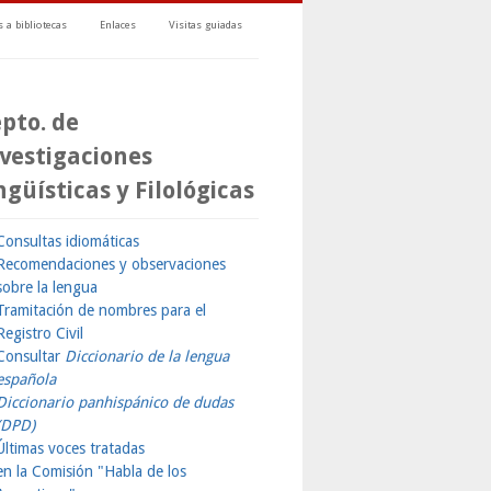
 a bibliotecas
Enlaces
Visitas guiadas
pto. de
vestigaciones
ngüísticas y Filológicas
Consultas idiomáticas
Recomendaciones y observaciones
sobre la lengua
Tramitación de nombres para el
Registro Civil
Consultar
Diccionario de la lengua
española
Diccionario panhispánico de dudas
(DPD)
Últimas voces tratadas
en la Comisión "Habla de los