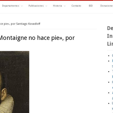
Departamentos
Publicaciones
Historia
Contacto
BID
Donaciones
 pie», por Santiago Kovadloff
De
In
ntaigne no hace pie», por
Li