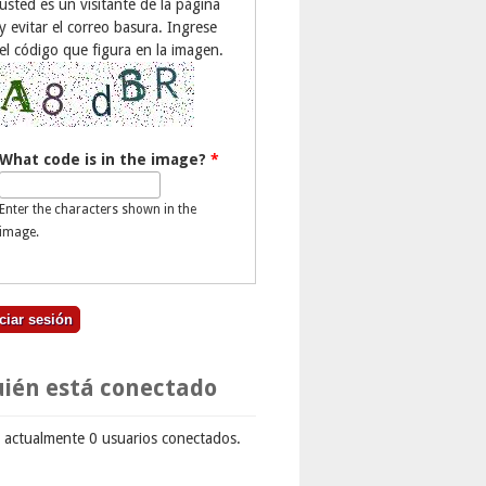
usted es un visitante de la página
y evitar el correo basura. Ingrese
el código que figura en la imagen.
What code is in the image?
*
Enter the characters shown in the
image.
ién está conectado
 actualmente 0 usuarios conectados.