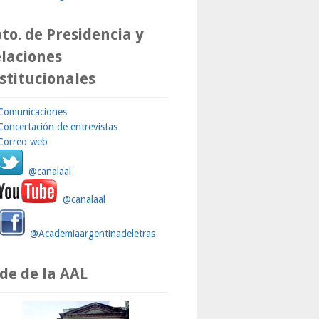
to. de Presidencia y
laciones
stitucionales
Comunicaciones
Concertación de entrevistas
Correo web
@canalaal
@canalaal
@Academiaargentinadeletras
de de la AAL