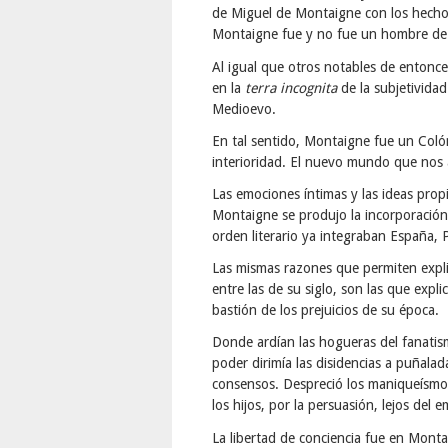
de Miguel de Montaigne con los hecho
Montaigne fue y no fue un hombre de
Al igual que otros notables de entonc
en la
terra incognita
de la subjetivida
Medioevo.
En tal sentido, Montaigne fue un Coló
interioridad. El nuevo mundo que nos a
Las emociones íntimas y las ideas prop
Montaigne se produjo la incorporación 
orden literario ya integraban España, P
Las mismas razones que permiten expli
entre las de su siglo, son las que exp
bastión de los prejuicios de su época.
Donde ardían las hogueras del fanatismo
poder dirimía las disidencias a puñal
consensos. Despreció los maniqueísmos
los hijos, por la persuasión, lejos del 
La libertad de conciencia fue en Monta