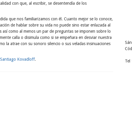
alidad con que, al escribir, se desentendía de los
ida que nos familiarizamos con él. Cuanto mejor se lo conoce,
tación de hablar sobre su vida no puede sino estar enlazada al
s así como al menos un par de preguntas se imponen sobre lo
temente calla o disimula como si se empeñara en desviar nuestra
Sán
mo la atrae con su sonoro silencio o sus veladas insinuaciones
Cód
 Santiago Kovadloff
.
Tel