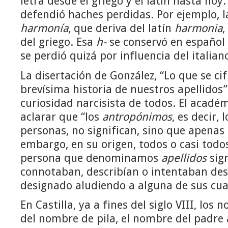
letra desde el griego y el latín hasta hoy
defendió haches perdidas. Por ejemplo, l
harmonía
, que deriva del latín
harmonia
,
del griego. Esa
h-
se conservó en español
se perdió quizá por influencia del italian
La disertación de González, “Lo que se ci
brevísima historia de nuestros apellidos”
curiosidad narcisista de todos. El acad
aclarar que “los
antropónimos
, es decir,
personas, no significan, sino que apenas
embargo, en su origen, todos o casi todo
persona que denominamos
apellidos
sign
connotaban, describían o intentaban desc
designado aludiendo a alguna de sus cual
En Castilla, ya a fines del siglo VIII, los
del nombre de pila, el nombre del padre a