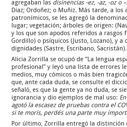
agregaban las
disinencias -ez, -az, -oz o –
Díaz; Ordoñez; o Muñiz. Más tarde, a los 
patronímicos, se les agregó la denominac
lugar; vegetación; árboles de origen: (Na
y los que son apodos referidos a rasgos fí
Gordillo) o psíquicos (Justo, Lozano), y a 
dignidades (Sastre, Escribano, Sacristán).
Alicia Zorrilla se ocupó de “La lengua esp
profesional” y leyó una lista de errores l
medios, muy cómicos o más bien tragic
que, ante cada duda, se consulte el diccio
señaló, es que la gente ya no duda, se si
ignorancia y dio ejemplos de mal uso:
En
agotó la escasez de pruebas contra el COV
si te morís, perdés una parte muy import
Por último, Zorrilla entregó la distinción