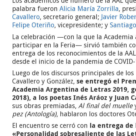
Los académicos de número de la AAL que 
palabra fueron
Alicia María Zorrilla
, pre
Cavallero
, secretario general;
Javier Robe
Felipe Oteriño
, vicepresidente; y
Santiago
La celebración —con la que la Academia
participar en la Feria— sirvió también c
entrega de los reconocimientos de la AA
desde el inicio de la pandemia de COVID-
Luego de los discursos principales de los 
Cavallero y González,
se entregó el Prem
Academia Argentina de Letras 2019, g
2018), a los poetas Inés Aráoz y Juan 
sus obras premiadas,
Al final del muelle
pez (Antología)
, hablaron los doctores Ote
El encuentro se cerró con
la entrega de 
«Personalidad sobresaliente de las Let