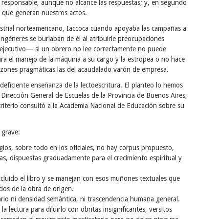
e responsable, aunque no alcance las respuestas; y, en segundo
s que generan nuestros actos.
strial norteamericano, Iaccoca cuando apoyaba las campañas a
ongéneres se burlaban de él al atribuirle preocupaciones
 ejecutivo— si un obrero no lee correctamente no puede
ra el manejo de la máquina a su cargo y la estropea o no hace
razones pragmáticas las del acaudalado varón de empresa.
deficiente enseñanza de la lectoescritura. El planteo lo hemos
 Dirección General de Escuelas de la Provincia de Buenos Aires,
riterio consultó a la Academia Nacional de Educación sobre su
 grave:
egios, sobre todo en los oficiales, no hay corpus propuesto,
sas, dispuestas graduadamente para el crecimiento espiritual y
xcluido el libro y se manejan con esos muñones textuales que
dos de la obra de origen.
erario ni densidad semántica, ni trascendencia humana general.
a lectura para diluirlo con obritas insignificantes, versitos