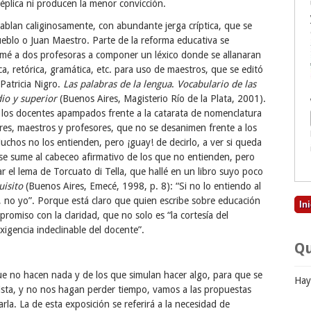
éplica ni producen la menor convicción.
ablan caliginosamente, con abundante jerga críptica, que se
blo o Juan Maestro. Parte de la reforma educativa se
imé a dos profesoras a componer un léxico donde se allanaran
ica, retórica, gramática, etc. para uso de maestros, que se editó
 Patricia Nigro.
Las palabras de la lengua
.
Vocabulario de las
dio y superior
(Buenos Aires, Magisterio Río de la Plata, 2001).
 los docentes apampados frente a la catarata de nomenclatura
res, maestros y profesores, que no se desanimen frente a los
 Muchos no los entienden, pero ¡guay! de decirlo, a ver si queda
e sume al cabeceo afirmativo de los que no entienden, pero
 el lema de Torcuato di Tella, que hallé en un libro suyo poco
uisito
(Buenos Aires, Emecé, 1998, p. 8): “Si no lo entiendo al
 él, no yo”. Porque está claro que quien escribe sobre educación
romiso con la claridad, que no solo es “la cortesía del
exigencia indeclinable del docente”.
Qu
que no hacen nada y de los que simulan hacer algo, para que se
Hay
vista, y no nos hagan perder tiempo, vamos a las propuestas
rla. La de esta exposición se referirá a la necesidad de