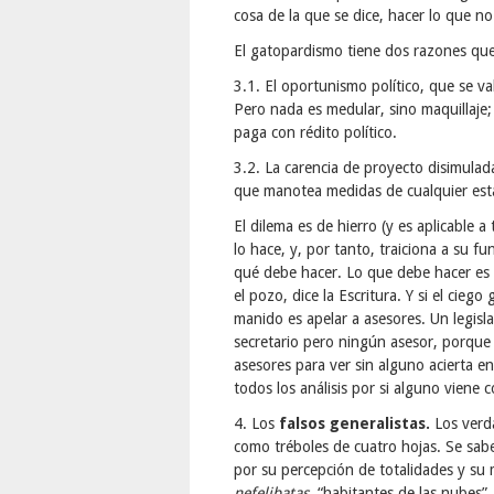
cosa de la que se dice, hacer lo que no 
El gatopardismo tiene dos razones que
3.1. El oportunismo político, que se va
Pero nada es medular, sino maquillaje; 
paga con rédito político.
3.2. La carencia de proyecto disimula
que manotea medidas de cualquier est
El dilema es de hierro (y es aplicable 
lo hace, y, por tanto, traiciona a su f
qué debe hacer. Lo que debe hacer es r
el pozo, dice la Escritura. Y si el ciego
manido es apelar a asesores. Un legisl
secretario pero ningún asesor, porque
asesores para ver sin alguno acierta en
todos los análisis por si alguno viene
4. Los
falsos generalistas.
Los verd
como tréboles de cuatro hojas. Se sa
por su percepción de totalidades y su
nefelibatas
, “habitantes de las nubes”,