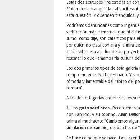
Estas dos actitudes –reiteradas en con
Sí dan cierta tranquilidad al vociferan
esta cuestión. Y duermen tranquilos, y 
Podríamos denunciarlas como ingenuas 
verificación más elemental, que ni el in
sumo, como dije, son catárticos para el
por quien no trata con ella y la mira 
actúa sobre ella a la luz de un proyect
rescatar lo que llamamos “la cultura de
Los dos primeros tipos de esta galería
comprometerse. No hacen nada. Y si da
cómoda y lamentable del rabino del poe
cordura”.
A las dos categorías anteriores, les s
3. Los
gatopardistas.
Recordemos la 
don Fabricio, y su sobrino, Alain Dello
calma al muchacho: “Cambiemos algunas 
simulación del cambio, del parche, de 
Se hace como que se hace. Los argentin