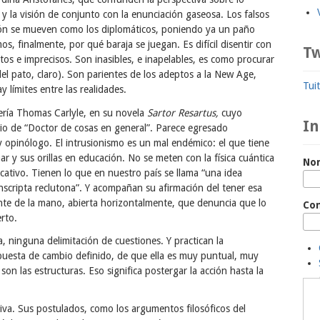
y la visión de conjunto con la enunciación gaseosa. Los falsos
ión se mueven como los diplomáticos, poniendo ya un paño
os, finalmente, por qué baraja se juegan. Es difícil disentir con
Tw
tos e imprecisos. Son inasibles, e inapelables, es como procurar
del pato, claro). Son parientes de los adeptos a la New Age,
Tui
 límites entre las realidades.
fería Thomas Carlyle, en su novela
Sartor Resartus,
cuyo
In
ario de “Doctor de cosas en general”. Parece egresado
 y opinólogo. El intrusionismo es un mal endémico: el que tiene
mar y sus orillas en educación. No se meten con la física cuántica
No
ucativo. Tienen lo que en nuestro país se llama “una idea
onscripta reclutona”. Y acompañan su afirmación del tener esa
nte de la mano, abierta horizontalmente, que denuncia que lo
Co
rto.
ninguna delimitación de cuestiones. Y practican la
puesta de cambio definido, de que ella es muy puntual, muy
son las estructuras. Eso significa postergar la acción hasta la
ativa. Sus postulados, como los argumentos filosóficos del