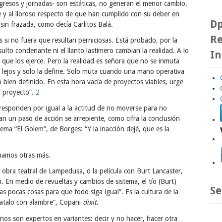
gresos y jornadas- son estáticas, no generan el menor cambio.
te y al lloroso respecto de que han cumplido con su deber en
Dp
sin frazada, como decía Carlitos Balá.
Re
si no fuera que resultan perniciosas. Está probado, por la
sulto condenante ni el llanto lastimero cambian la realidad. A lo
In
 que los ejerce. Pero la realidad es señora que no se inmuta
de lejos y solo la define. Solo muta cuando una mano operativa
o bien definido. En esta hora vacía de proyectos viables, urge
l proyecto”.
2
 responden por igual a la actitud de no moverse para no
n un paso de acción se arrepiente, como cifra la conclusión
ma “El Golem”, de Borges: “Y la inacción dejé, que es la
umamos otras más.
obra teatral de Lampedusa, o la película con Burt Lancaster,
n. En medio de revueltas y cambios de sistema, el tío (Burt)
Se
pocas cosas para que todo siga igual”. Es la cultura de la
“atalo con alambre”, Copani
dixit
.
os son expertos en variantes: decir y no hacer, hacer otra