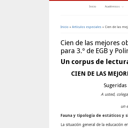
Inicio
Académicos
Inicio
»
Artículos especiales
» Cien de las mej
Se encuentra usted aquí
Cien de las mejores o
para 3.º de EGB y Pol
Un corpus de lectur
CIEN DE LAS MEJO
Sugeridas
A usted, colega
un e
Fauna y tipología de estáticos y 
La situación general de la educación e