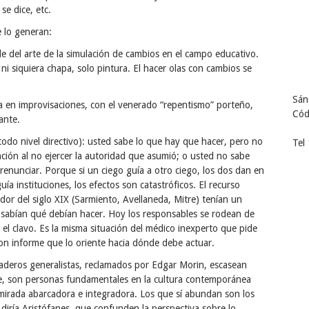
se dice, etc.
 lo generan:
le del arte de la simulación de cambios en el campo educativo.
ni siquiera chapa, solo pintura. El hacer olas con cambios se
Sán
da en improvisaciones, con el venerado “repentismo” porteño,
Cód
ante.
a todo nivel directivo): usted sabe lo que hay que hacer, pero no
Tel
unción al no ejercer la autoridad que asumió; o usted no sabe
enunciar. Porque si un ciego guía a otro ciego, los dos dan en
 guía instituciones, los efectos son catastróficos. El recurso
ador del siglo XIX (Sarmiento, Avellaneda, Mitre) tenían un
 sabían qué debían hacer. Hoy los responsables se rodean de
 el clavo. Es la misma situación del médico inexperto que pide
 con informe que lo oriente hacia dónde debe actuar.
aderos generalistas, reclamados por Edgar Morin, escasean
be, son personas fundamentales en la cultura contemporánea
 mirada abarcadora e integradora. Los que sí abundan son los
 diría Aristófanes, que confunden la perspectiva sobre lo