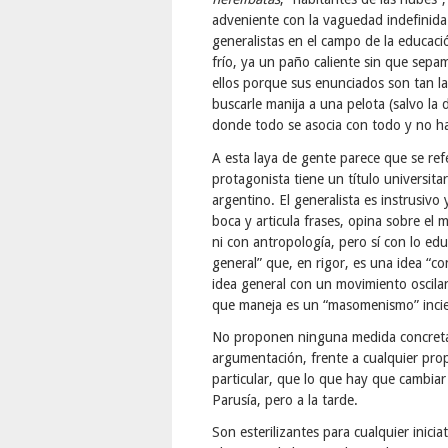
adveniente con la vaguedad indefinida 
generalistas en el campo de la educac
frío, ya un paño caliente sin que sepam
ellos porque sus enunciados son tan la
buscarle manija a una pelota (salvo la 
donde todo se asocia con todo y no hay
A esta laya de gente parece que se re
protagonista tiene un título universit
argentino. El generalista es instrusivo
boca y articula frases, opina sobre el 
ni con antropología, pero sí con lo ed
general” que, en rigor, es una idea “c
idea general con un movimiento oscila
que maneja es un “masomenismo” incie
No proponen ninguna medida concreta, 
argumentación, frente a cualquier pro
particular, que lo que hay que cambiar 
Parusía, pero a la tarde.
Son esterilizantes para cualquier inici