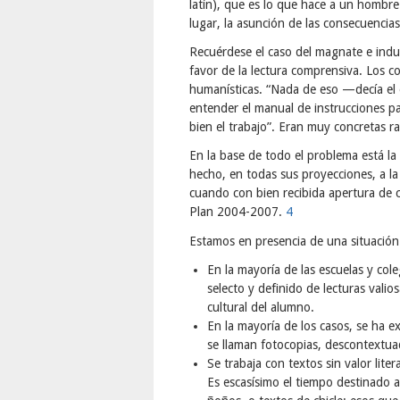
latín), que es lo que hace a un hombr
lugar, la asunción de las consecuencia
Recuérdese el caso del magnate e indu
favor de la lectura comprensiva. Los c
humanísticas. “Nada de eso —decía el
entender el manual de instrucciones pa
bien el trabajo”. Eran muy concretas 
En la base de todo el problema está la 
hecho, en todas sus proyecciones, a la
cuando con bien recibida apertura de c
Plan 2004-2007.
4
Estamos en presencia de una situación
En la mayoría de las escuelas y col
selecto y definido de lecturas valio
cultural del alumno.
En la mayoría de los casos, se ha e
se llaman fotocopias, descontextua
Se trabaja con textos sin valor lit
Es escasísimo el tiempo destinado a l