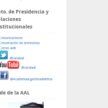
to. de Presidencia y
laciones
stitucionales
Comunicaciones
Concertación de entrevistas
Correo web
@canalaal
@canalaal
@Academiaargentinadeletras
de de la AAL