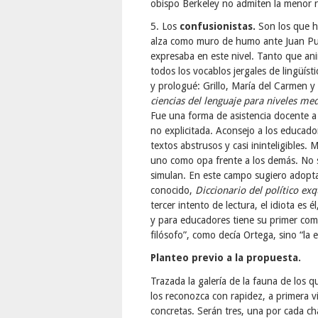
obispo Berkeley no admiten la menor r
5. Los
confusionistas.
Son los que
h
alza como muro de humo ante Juan Pue
expresaba en este nivel. Tanto que an
todos los vocablos jergales de lingüíst
y prologué: Grillo, María del Carmen y
ciencias del lenguaje para niveles me
Fue una forma de asistencia docente a
no explicitada. Aconsejo a los educado
textos abstrusos y casi ininteligibles.
uno como opa frente a los demás. No s
simulan. En este campo sugiero adoptar
conocido,
Diccionario del político exq
tercer intento de lectura, el idiota es
y para educadores tiene su primer comp
filósofo”, como decía Ortega, sino “la 
Planteo previo a la propuesta.
Trazada la galería de la fauna de los 
los reconozca con rapidez, a primera 
concretas. Serán tres, una por cada cha