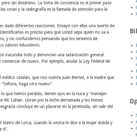
a pero sin desánimo. La toma de conciencia es el primer paso
las cosas y la radiografía es la llamada de atención para la
han dado diferentes reacciones. Ensayo con ellas una suerte de
Bi
 Identificarlas es preciso para que usted sepa quién no va a
icos, y no confundirnos pensando que los tenemos de
os valores educativos.
n iracundia todo y denuncian una satanización general.
 comenzar de nuevo. Por ejemplo, anular la Ley Federal de
el médico catalán, que nos cuenta Juan Bernet, a la madre que
s: “Señora, haga otro nuevo”.
 lo que hemos perdido, tienen ojos en la nuca y “manejan
Dp
ce Mc Luhan. Lloran por la leche derramada y los bienes
esgracia concluye en un placerse en la jeremiada, sin salir del
l teatro de Lorca, cuando la vecina le dice a la mujer dolida y
 ti”.