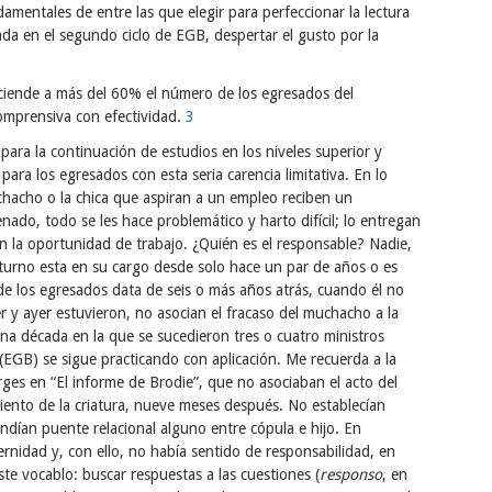
amentales de entre las que elegir para perfeccionar la lectura
a en el segundo ciclo de EGB, despertar el gusto por la
sciende a más del 60% el número de los egresados del
comprensiva con efectividad.
3
 para la continuación de estudios en los niveles superior y
para los egresados con esta seria carencia limitativa. En lo
chacho o la chica que aspiran a un empleo reciben un
enado, todo se les hace problemático y harto difícil; lo entregan
 la oportunidad de trabajo. ¿Quién es el responsable? Nadie,
turno esta en su cargo desde solo hace un par de años o es
 de los egresados data de seis o más años atrás, cuando él no
r y ayer estuvieron, no asocian el fracaso del muchacho a la
una década en la que se sucedieron tres o cuatro ministros
 (EGB) se sigue practicando con aplicación. Me recuerda a la
rges en “El informe de Brodie”, que no asociaban el acto del
iento de la criatura, nueve meses después. No establecían
endían puente relacional alguno entre cópula e hijo. En
rnidad y, con ello, no había sentido de responsabilidad, en
te vocablo: buscar respuestas a las cuestiones (
responso
, en