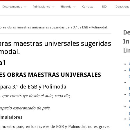
Departamentos
Publicaciones
Historia
Contacto
BID
Donaciones
ores obras maestras universales sugeridas para 3.º de EGB y Polimodal.
De
In
bras maestras universales sugeridas
Li
imodal.
a
1
RES OBRAS MAESTRAS UNIVERSALES
 para 3.° de EGB y Polimodal
, que construye desde el aula,
cada día,
spacio esperanzado de país.
simuladores
n nuestro país, en los niveles de EGB y Polimodal, no es grave.